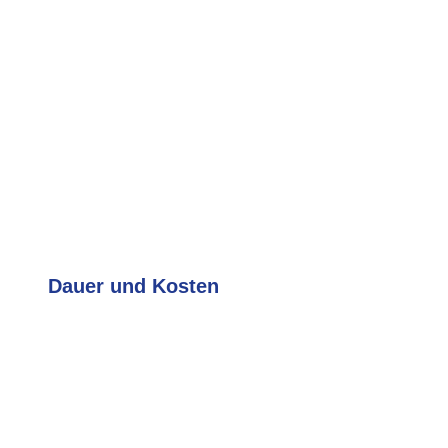
se
Dauer und Kosten
Das Bikefitting dauert zw. 60-180
Minuten. Optional können weitere
Serviceleistungen dazu gebucht
werden.