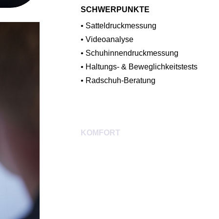
SCHWERPUNKTE
• Satteldruckmessung
• Videoanalyse
• Schuhinnendruckmessung
• Haltungs- & Beweglichkeitstests
• Radschuh-Beratung
KOMFORT
E-Bike / Trekking-Bike / City-Bike
Unser Komfortfitting wurde speziell für 
Hier steht nicht die maximale Leistung
beschwerdearme Sitzposition im Vorderg
Schultern und Hände zu entlasten und 
Freude genießen zu können..