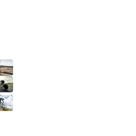
 Mountainbike
 die ihre Leistung, Effizienz und
rn möchten – egal ob Rennrad, Gravel,
unkt stehen eine optimale
te Bewegung und die perfekte Verbindung