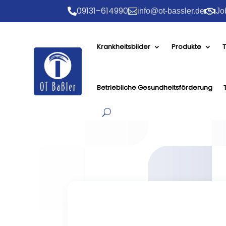
09131–614990


info@ot-bassler.de

Jo
Krankheitsbilder
Produkte
T
Betriebliche Gesundheitsförderung