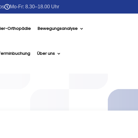
bs

Mo-Fr: 8.30–18.00 Uhr
ier-Orthopädie
Bewegungsanalyse
Terminbuchung
Über uns