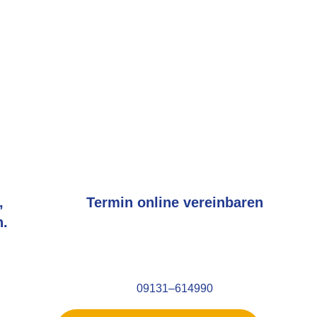
OT Baßler -
ewegungsanaly
,
Termin online vereinbaren
.
Kein passender Termin dabei?
en
Schreiben Sie uns gerne eine
Nachricht oder rufen Sie uns an:
09131–614990