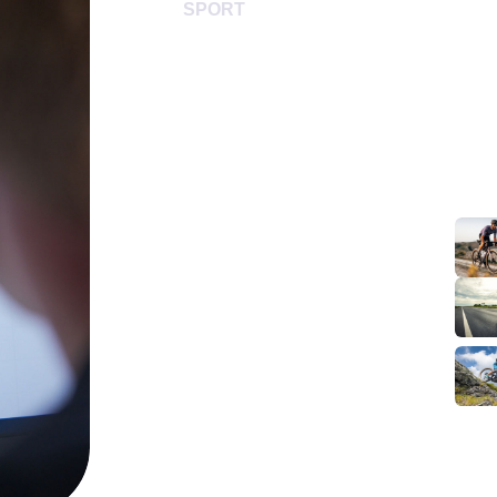
SPORT
Rennrad / Gravelbike / Triathlonrad /
Unsere Sportfittings richten sich an alle,
Kraftübertragung auf dem Rad verbesse
Mountainbike oder Triathlon. Im Mittelp
biomechanische Position, eine effizien
zwischen Komfort und Performance..